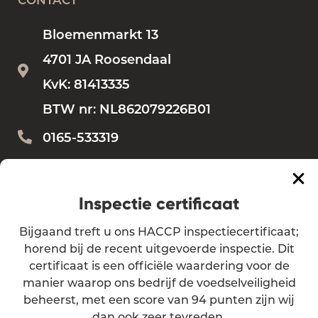
Bloemenmarkt 13
4701 JA Roosendaal
KvK: 81413335
BTW nr: NL862079226B01
0165-533319
Bestellen?
bestellen@vdbemd.nl
Vragen?
info@vdbemd.nl
Inspectie certificaat
Bijgaand treft u ons HACCP inspectiecertificaat;
Algemene voorwaarden
horend bij de recent uitgevoerde inspectie. Dit
certificaat is een officiële waardering voor de
Privacy verklaring
manier waarop ons bedrijf de voedselveiligheid
beheerst, met een score van 94 punten zijn wij
dan ook zeer tevreden.