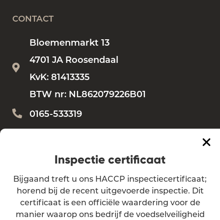
CONTACT
Bloemenmarkt 13
4701 JA Roosendaal
KvK: 81413335
BTW nr: NL862079226B01
0165-533319
Bestellen?
bestellen@vdbemd.nl
Vragen?
info@vdbemd.nl
Inspectie certificaat
Bijgaand treft u ons HACCP inspectiecertificaat;
Algemene voorwaarden
horend bij de recent uitgevoerde inspectie. Dit
certificaat is een officiële waardering voor de
Privacy verklaring
manier waarop ons bedrijf de voedselveiligheid