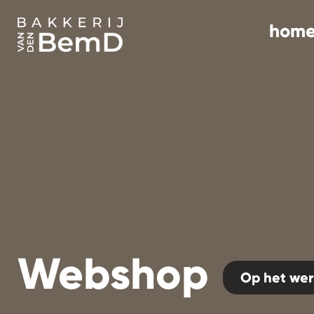
hom
Webshop
Op het wer