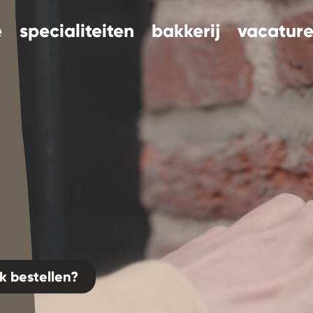
e
specialiteiten
bakkerij
vacature
k bestellen?